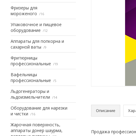
Фризеры для
мороженого
16
Упаковочное и пищевое
оборудование
12
Аппараты для попкорна и
сахарной ваты
9
Фритюрницы
профессиональные
19
Вафельницы
профессиональные
5
Льдогенераторы и
льдоизмельчители
14
Оборудование для нарезки
Описание
Хар
и чистки
16
Жарочная поверхность,
аппараты донер шаурма,
Продажа профессиона