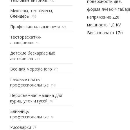
тепловые витрины
10
поверхность две,
форма ячеек-4 габар
Миксеры, тестомесы,
блендеры
19
напряжение 220
мощность 1,8 KV
Профессиональные печи
21
Вес аппарата 17кг
Тестораскатки-
лапшерезки
3
Детские бескаркасные
автокресла
13
Все для мороженого
11
Газовые плиты
профессиональные
17
Перосъемная машина для
куриц, уток и гусей
4
Блинницы
профессиональные
9
Рисоварки
7