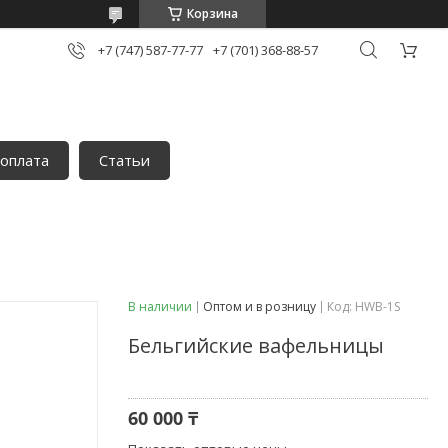
Корзина
+7 (747) 587-77-77
+7 (701) 368-88-57
 оплата
Статьи
В наличии
Оптом и в розницу
Код:
HWB-1S
Бельгийские вафельницы
60 000 ₸