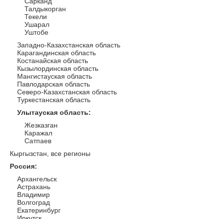
Сарканд
Талдыкорган
Текели
Ушарал
Уштобе
Западно-Казахстанская область
Карагандинская область
Костанайская область
Кызылординская область
Мангистауская область
Павлодарская область
Северо-Казахстанская область
Туркестанская область
Улытауская область
:
Жезказган
Каражал
Сатпаев
Кыргызстан, все регионы
Россия
:
Архангельск
Астрахань
Владимир
Волгоград
Екатеринбург
Иркутск