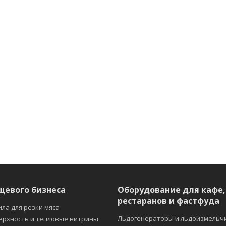
щевого бизнеса
Оборудование для кафе,
рестаранов и фастфуда
ила для резки мяса
Льдогенераторы и льдоизмельч
ерхность и тепловые витрины