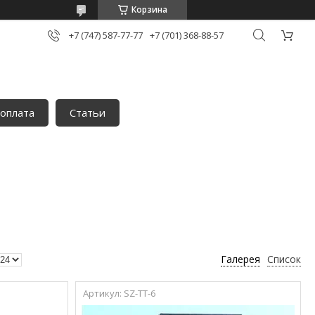
Корзина
+7 (747) 587-77-77
+7 (701) 368-88-57
 оплата
Статьи
Галерея
Список
SZ-TT-6