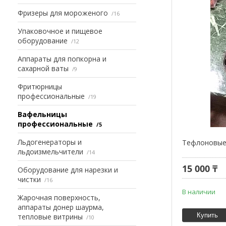
Фризеры для мороженого
16
Упаковочное и пищевое
оборудование
12
Аппараты для попкорна и
сахарной ваты
9
Фритюрницы
профессиональные
19
Вафельницы
профессиональные
5
Льдогенераторы и
Тефлоновые 
льдоизмельчители
14
15 000 ₸
Оборудование для нарезки и
чистки
16
В наличии
Жарочная поверхность,
аппараты донер шаурма,
Купить
тепловые витрины
10