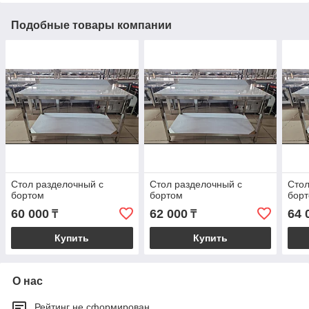
Подобные товары компании
Стол разделочный с
Стол разделочный с
Стол
бортом
бортом
бор
60 000
62 000
64 
₸
₸
Купить
Купить
О нас
Рейтинг не сформирован