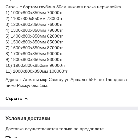
Столы с бортом глубина 80см нижняя полка нержавейка
1) 1000х800х850мм 70000тг
2) 1100х800х850мм 73000тг
3) 1200х800х850мм 76000тг
4) 1300х800х850мм 79000тг
5) 1400х800х850мм 82000тг
6) 1500х800х850мм 85000тг
7) 1600х800х850мм 87000тг
8) 1700х800х850мм 90000тг
9) 1800х800х850мм 93000тг
10) 1900х800х850мм 96000тг
11) 2000х800х850мм 100000тг
Адрес: г Алматы мкр Самгау ул Аршалы-58Е, по Тлендиева
ниже Рыскулова 1км.
Скрыть
Условия доставки
Доставка осуществляется только по предоплате.