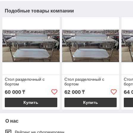
Подобные товары компании
Стол разделочный с
Стол разделочный с
Стол
бортом
бортом
бор
60 000
62 000
64 
₸
₸
Купить
Купить
О нас
Рейтинг не сформирован