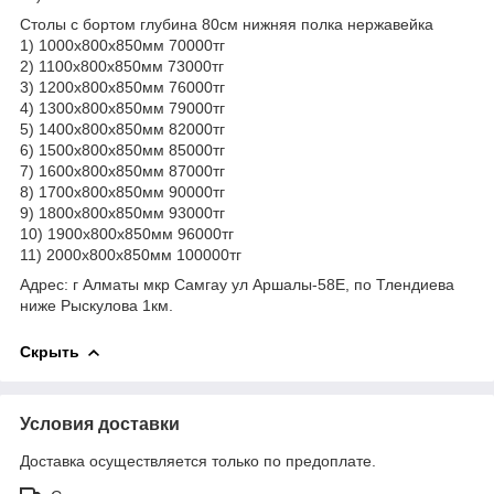
Столы с бортом глубина 80см нижняя полка нержавейка
1) 1000х800х850мм 70000тг
2) 1100х800х850мм 73000тг
3) 1200х800х850мм 76000тг
4) 1300х800х850мм 79000тг
5) 1400х800х850мм 82000тг
6) 1500х800х850мм 85000тг
7) 1600х800х850мм 87000тг
8) 1700х800х850мм 90000тг
9) 1800х800х850мм 93000тг
10) 1900х800х850мм 96000тг
11) 2000х800х850мм 100000тг
Адрес: г Алматы мкр Самгау ул Аршалы-58Е, по Тлендиева
ниже Рыскулова 1км.
Скрыть
Условия доставки
Доставка осуществляется только по предоплате.