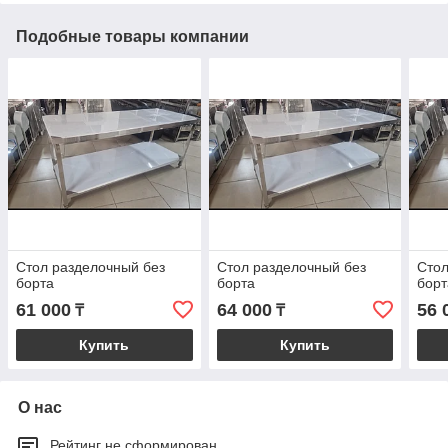
Подобные товары компании
Стол разделочный без
Стол разделочный без
Стол
борта
борта
борт
61 000
64 000
56 
₸
₸
Купить
Купить
О нас
Рейтинг не сформирован