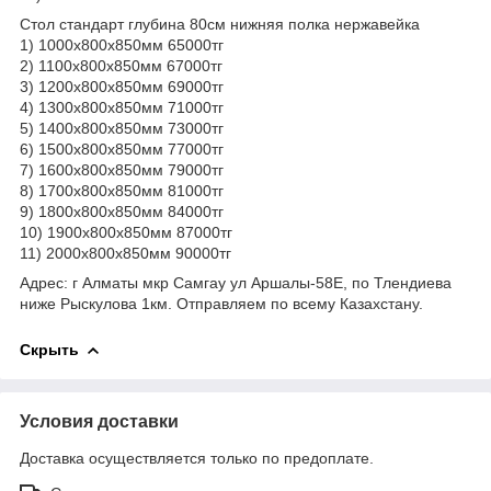
Стол стандарт глубина 80см нижняя полка нержавейка
1) 1000х800х850мм 65000тг
2) 1100х800х850мм 67000тг
3) 1200х800х850мм 69000тг
4) 1300х800х850мм 71000тг
5) 1400х800х850мм 73000тг
6) 1500х800х850мм 77000тг
7) 1600х800х850мм 79000тг
8) 1700х800х850мм 81000тг
9) 1800х800х850мм 84000тг
10) 1900х800х850мм 87000тг
11) 2000х800х850мм 90000тг
Адрес: г Алматы мкр Самгау ул Аршалы-58Е, по Тлендиева
ниже Рыскулова 1км. Отправляем по всему Казахстану.
Скрыть
Условия доставки
Доставка осуществляется только по предоплате.