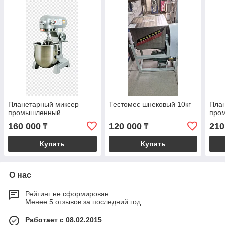
Планетарный миксер
Тестомес шнековый 10кг
Пла
промышленный
про
160 000
120 000
210
₸
₸
Купить
Купить
О нас
Рейтинг не сформирован
Менее 5 отзывов за последний год
Работает с 08.02.2015