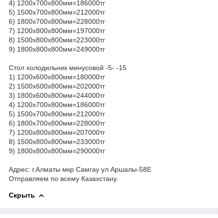
4) 1200х700х800мм=186000тг
5) 1500х700х800мм=212000тг
6) 1800х700х800мм=228000тг
7) 1200х800х800мм=197000тг
8) 1500х800х800мм=223000тг
9) 1800х800х800мм=249000тг
Стол холодильник минусовой -5- -15
1) 1200х600х800мм=180000тг
2) 1500х600х800мм=202000тг
3) 1800х600х800мм=244000тг
4) 1200х700х800мм=186000тг
5) 1500х700х800мм=212000тг
6) 1800х700х800мм=228000тг
7) 1200х800х800мм=207000тг
8) 1500х800х800мм=233000тг
9) 1800х800х800мм=290000тг
Адрес: г.Алматы мкр Самгау ул Аршалы-58Е
Отправляем по всему Казахстану.
Скрыть