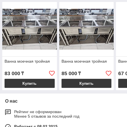
Ванна моечная тройная
Ванна моечная тройная
Ван
83 000
85 000
67 
₸
₸
Купить
Купить
О нас
Рейтинг не сформирован
Менее 5 отзывов за последний год
Работает с 08.02.2015