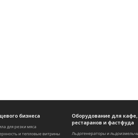
щевого бизнеса
Оборудование для кафе,
рестаранов и фастфуда
ила для резки мяса
Льдогенераторы и льдоизмельч
ерхность и тепловые витрины