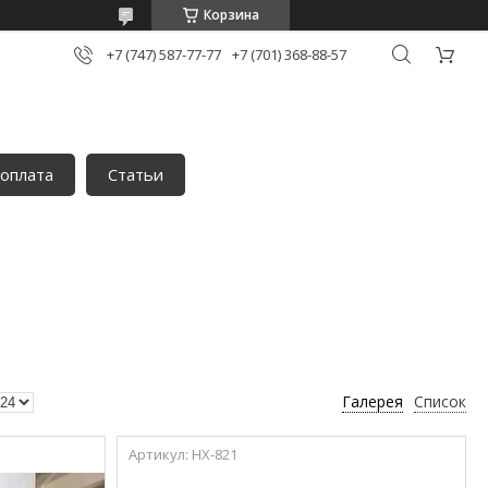
Корзина
+7 (747) 587-77-77
+7 (701) 368-88-57
 оплата
Статьи
Галерея
Список
HX-821