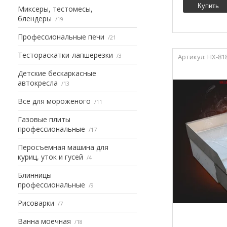
Купить
Миксеры, тестомесы,
блендеры
19
Профессиональные печи
21
Тестораскатки-лапшерезки
3
HX-81
Детские бескаркасные
автокресла
13
Все для мороженого
11
Газовые плиты
профессиональные
17
Перосъемная машина для
куриц, уток и гусей
4
Блинницы
профессиональные
9
Рисоварки
7
Ванна моечная
18