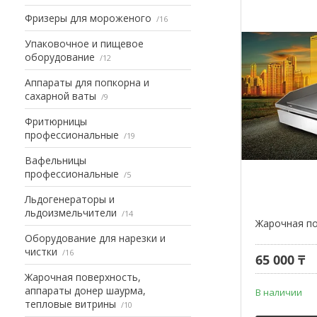
Фризеры для мороженого
16
Упаковочное и пищевое
оборудование
12
Аппараты для попкорна и
сахарной ваты
9
Фритюрницы
профессиональные
19
Вафельницы
профессиональные
5
Льдогенераторы и
льдоизмельчители
14
Жарочная по
Оборудование для нарезки и
чистки
16
65 000 ₸
Жарочная поверхность,
аппараты донер шаурма,
В наличии
тепловые витрины
10